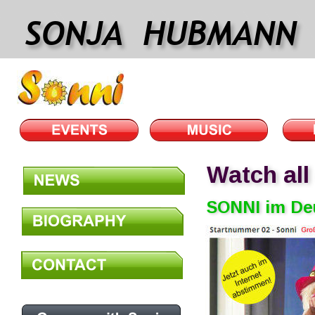
SONJA  HUBMANN
Watch all
SONNI im De